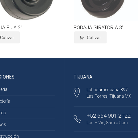
A FIJA 2″
RODAJA GIRATORIA 3″
Cotizar
Cotizar
CIONES
TIJUANA
ería
Latinoamericana 397
Las Torres, Tijuana MX
etería
ros
+52 664 901 2122
Lun – Vie, 8am a 5pm
cos
strucción