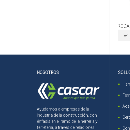
RODAJ
NOSOTROS
SOLU
Herr
Ferr
Ace
Ayudamos a empresas de la
industria de la construcción, con
Cer
énfasis en el ramo de la herrería y
ferretería, a través de relaciones
Con