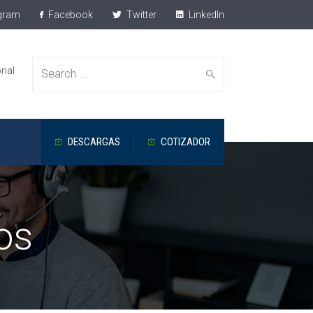
gram
Facebook
Twitter
LinkedIn
onal
Search
DESCARGAS
COTIZADOR
for:
os