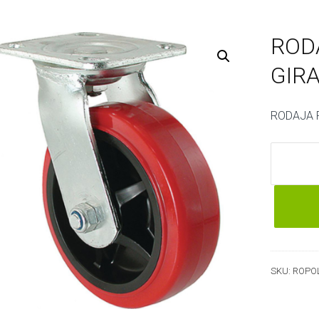
ROD
GIRA
RODAJA 
RODAJA
POLIURE
GIRATOR
3"
cantidad
SKU:
ROPO