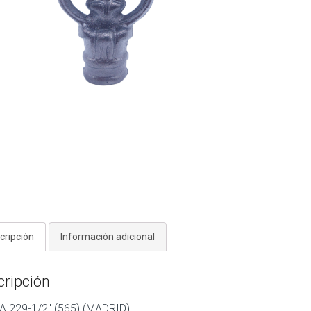
cripción
Información adicional
cripción
 229-1/2″ (565) (MADRID)