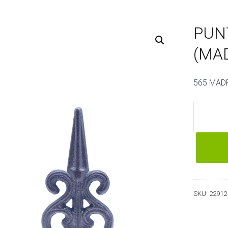
PUNT
(MA
565 MAD
PUNTA
229-
1/2"
(565)
(MADRID
cantidad
SKU:
22912