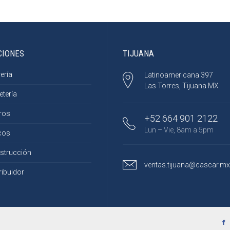
CIONES
TIJUANA
ería
Latinoamericana 397
Las Torres, Tijuana MX
etería
ros
+52 664 901 2122
Lun – Vie, 8am a 5pm
cos
strucción
ventas.tijuana@cascar.mx
ribuidor