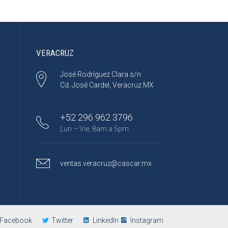
VERACRUZ
José Rodríguez Clara s/n
Cd. José Cardel, Veracruz MX
+52 296 962 3796
Lun – Vie, 8am a 5pm
ventas.veracruz@cascar.mx
Facebook
Twitter
LinkedIn
Instagram