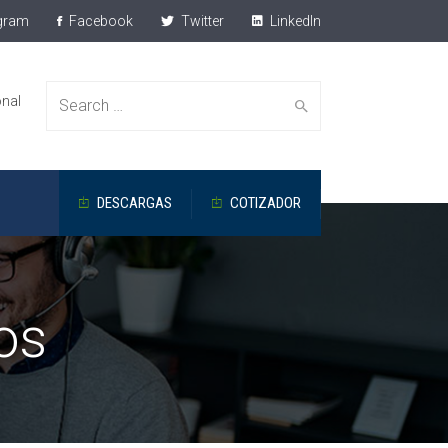
gram
Facebook
Twitter
LinkedIn
onal
Search
DESCARGAS
COTIZADOR
for:
os