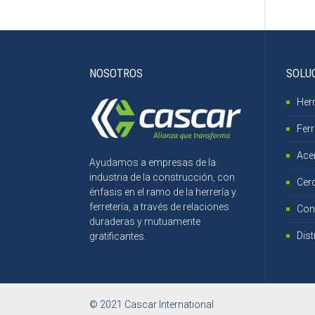
NOSOTROS
SOLU
Herr
Ferr
Ace
Ayudamos a empresas de la
industria de la construcción, con
Cer
énfasis en el ramo de la herrería y
ferretería, a través de relaciones
Con
duraderas y mutuamente
Dist
gratificantes.
© 2021 Cascar International