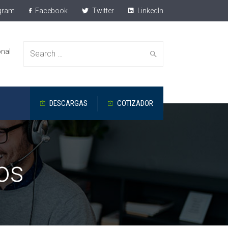
gram
Facebook
Twitter
LinkedIn
onal
Search
DESCARGAS
COTIZADOR
for:
os