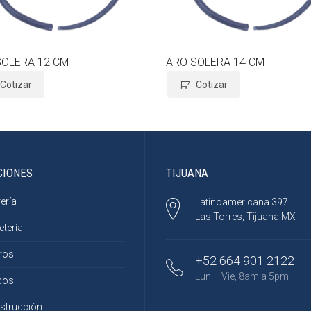
SOLERA 12 CM
ARO SOLERA 14 CM
Cotizar
Cotizar
CIONES
TIJUANA
ería
Latinoamericana 397
Las Torres, Tijuana MX
etería
ros
+52 664 901 2122
Lun – Vie, 8am a 5pm
cos
strucción