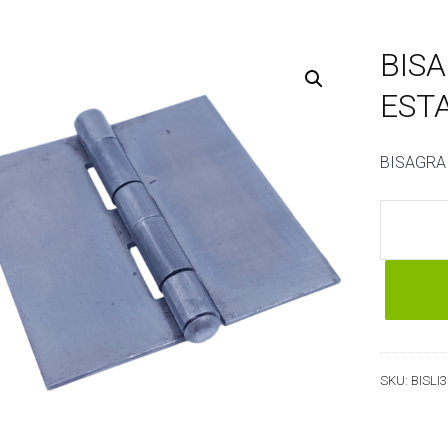
BIS
ESTA
BISAGRA
BISAGRA
LIBRO
ESTAND
3"
X
3"
cantidad
SKU:
BISLI3