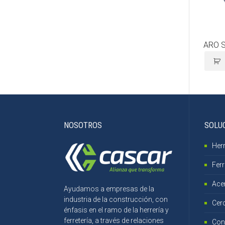
ARO 
NOSOTROS
SOLU
Herr
Ferr
Ace
Ayudamos a empresas de la
industria de la construcción, con
Cer
énfasis en el ramo de la herrería y
ferretería, a través de relaciones
Con